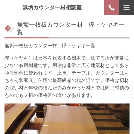
無垢カウンター材相談室
無垢一枚板カウンター材 欅・ケヤキ一
覧
無垢一枚板カウンター材 欅・ケヤキ一覧
欅（ケヤキ）は日本を代表する樹木で、捨てる所が非常に
少ない有用樹種です。用途は非常に広く建築材としてあら
ゆる部分に使われます。座卓、テーブル、カウンターはも
ちろん和家具、仏壇の最高級品の代名詞です。価格は辺材
の深い材と年輪の積んだ赤みががった材とでは同じ材積の
ものでも２桁の価格帯の違いがあります。