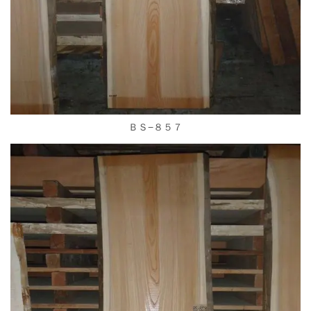
ＢＳ−８５７