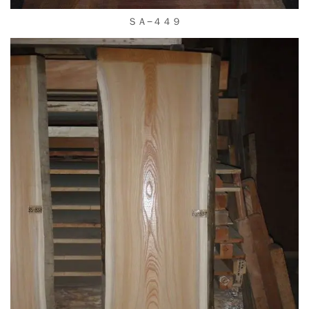
ＳＡ−４４９