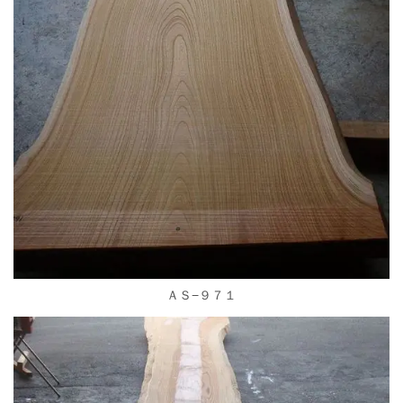
ＡＳ−９７１