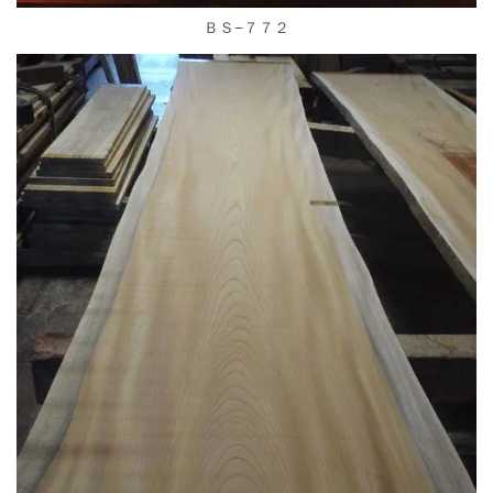
ＢＳ−７７２