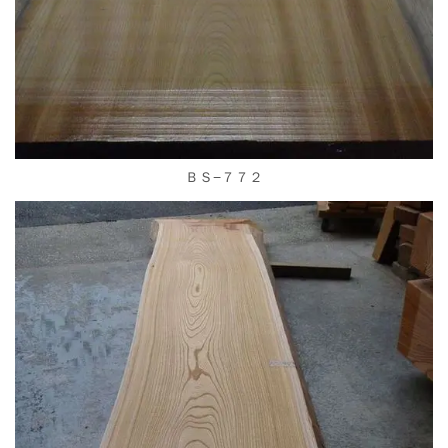
ＢＳ−７７２