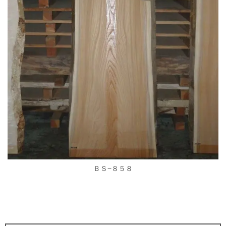
ＢＳ−８５８