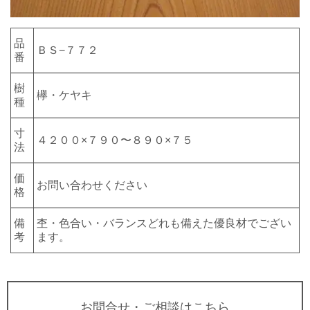
品
ＢＳ−７７２
番
樹
欅・ケヤキ
種
寸
４２００×７９０〜８９０×７５
法
価
お問い合わせください
格
備
杢・色合い・バランスどれも備えた優良材でござい
考
ます。
お問合せ・ご相談はこちら