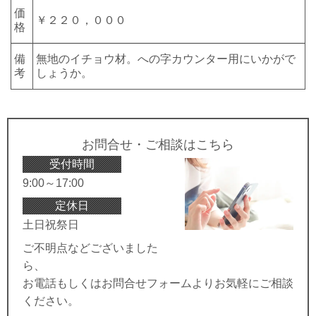
価
￥２２０，０００
格
備
無地のイチョウ材。への字カウンター用にいかがで
考
しょうか。
お問合せ・ご相談はこちら
受付時間
9:00～17:00
定休日
土日祝祭日
ご不明点などございました
ら、
お電話もしくはお問合せフォームよりお気軽にご相談
ください。