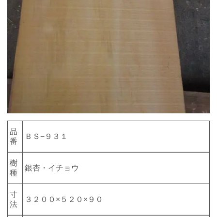
品
ＢＳ−９３１
番
樹
銀杏・イチョウ
種
寸
３２００×５２０×９０
法