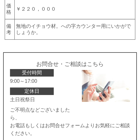
価
￥２２０，０００
格
備
無地のイチョウ材。への字カウンター用にいかがで
考
しょうか。
お問合せ・ご相談はこちら
受付時間
9:00～17:00
定休日
土日祝祭日
ご不明点などございました
ら、
お電話もしくはお問合せフォームよりお気軽にご相談
ください。