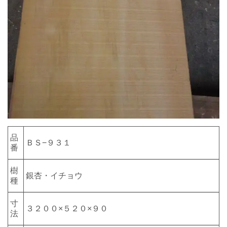
品
ＢＳ−９３１
番
樹
銀杏・イチョウ
種
寸
３２００×５２０×９０
法