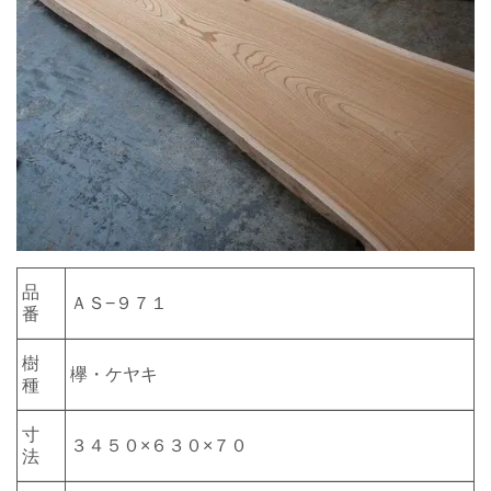
品
ＡＳ−９７１
番
樹
欅・ケヤキ
種
寸
３４５０×６３０×７０
法