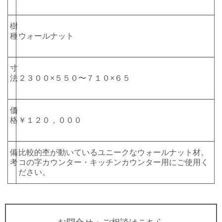
樹
種
ウォールナット
寸
法
２３００×５５０〜７１０×６５
価
格
￥１２０，０００
備
比較的杢が動いているユニークなウォールナット材。
考
コの字カウンター・キッチンカウンター用にご使用く
ださい。