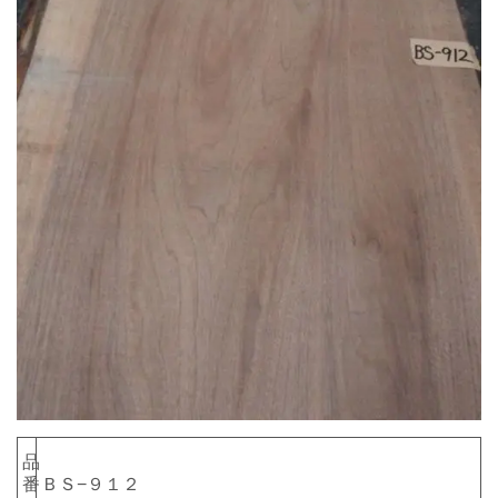
品
番
ＢＳ−９１２