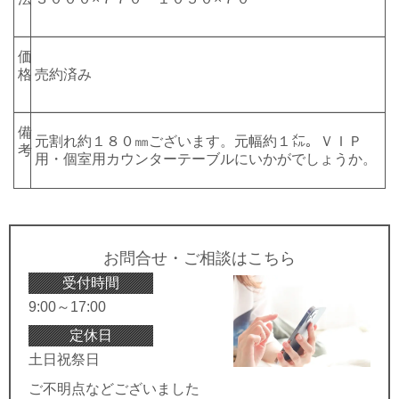
価
格
売約済み
備
元割れ約１８０㎜ございます。元幅約１㍍。ＶＩＰ
考
用・個室用カウンターテーブルにいかがでしょうか。
お問合せ・ご相談はこちら
受付時間
9:00～17:00
定休日
土日祝祭日
ご不明点などございました