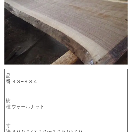
品
番
ＢＳ−８８４
樹
種
ウォールナット
寸
法
３０００×７７０〜１０５０×７０