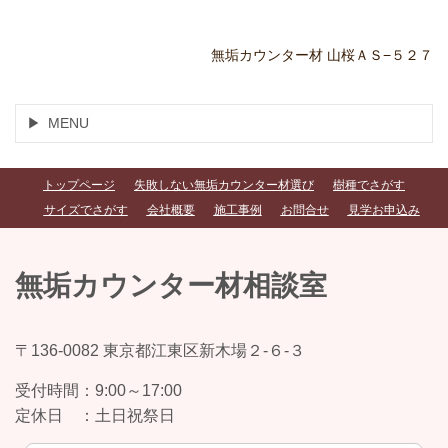
無垢カウンター材 山桜ＡＳ−５２７
MENU
トップページ
失敗しない無垢カウンター材選び
樹種でさがす
サイズでさがす
会社概要
施工事例
お問合せ
見学お申込み
無垢カウンター材相談室
〒136-0082 東京都江東区新木場２-６-３
受付時間：
9:00～17:00
定休日 ：
土日祝祭日