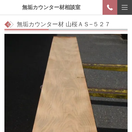
無垢カウンター材相談室
無垢カウンター材 山桜ＡＳ−５２７