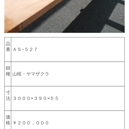
品
番
ＡＳ−５２７
樹
種
山桜・ヤマザクラ
寸
法
３０００×３９０×５５
価
格
￥２００，０００