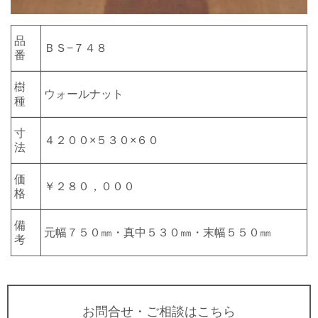
品
ＢＳ−７４８
番
樹
ウォールナット
種
寸
４２００×５３０×６０
法
価
￥２８０，０００
格
備
元幅７５０㎜・真中５３０㎜・末幅５５０㎜
考
お問合せ・ご相談はこちら