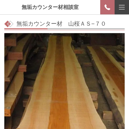
無垢カウンター材相談室
無垢カウンター材 山桜ＡＳ−７０