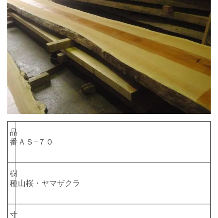
品
番
ＡＳ−７０
樹
種
山桜・ヤマザクラ
寸