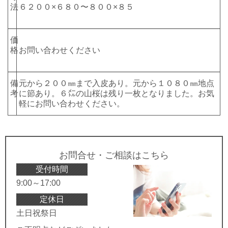
法
６２００×６８０〜８００×８５
価
格
お問い合わせください
備
元から２００㎜まで入皮あり。元から１０８０㎜地点
考
に節あり。６㍍の山桜は残り一枚となりました。お気
軽にお問い合わせください。
お問合せ・ご相談はこちら
受付時間
9:00～17:00
定休日
土日祝祭日