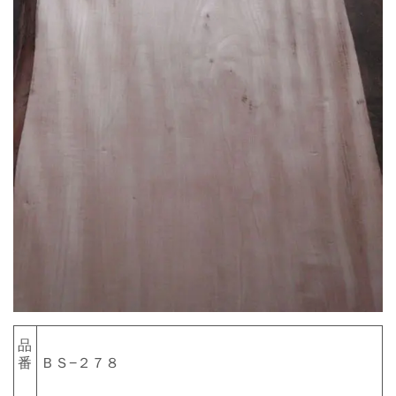
品
番
ＢＳ−２７８