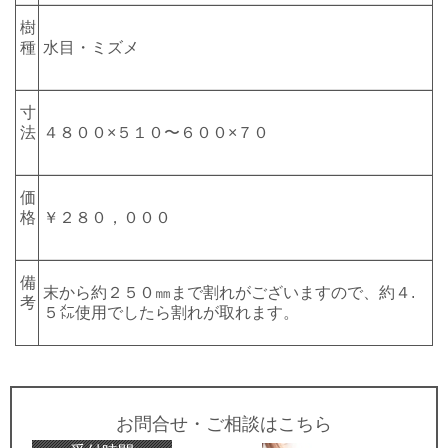
樹
種
水目・ミズメ
寸
法
４８００×５１０〜６００×７０
価
格
￥２８０，０００
備
末から約２５０㎜まで割れがございますので、約４.
考
５㍍使用でしたら割れが取れます。
お問合せ・ご相談はこちら