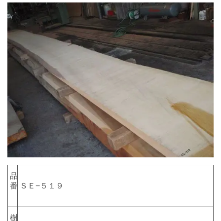
品
番
ＳＥ−５１９
樹